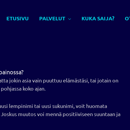
ETUSIVU
PALVELUT
KUKA SAIJA?
O
painossa?
atta jokin asia vain puuttuu elämästäsi, tai jotain on
u pohjassa koko ajan.
i lempinimi tai uusi sukunimi, voit huomata
Joskus muutos voi mennä positiiviseen suuntaan ja