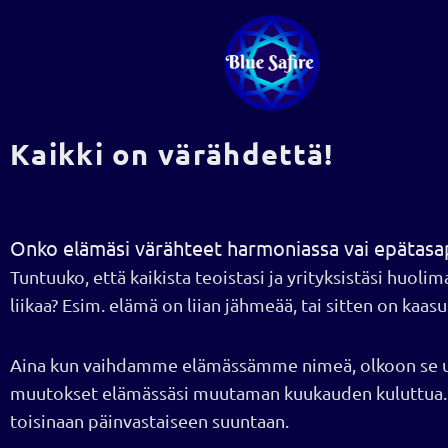
Siirry
sisältöön
Kaikki on värähdettä!
Onko elämäsi värähteet harmoniassa vai epätasa
Tuntuuko, että kaikista teoistasi ja yrityksistäsi huolim
liikaa? Esim. elämä on liian jähmeää, tai sitten on kaas
Aina kun vaihdamme elämässämme nimeä, olkoon se uus
muutokset elämässäsi muutaman kuukauden kuluttua. 
toisinaan päinvastaiseen suuntaan.