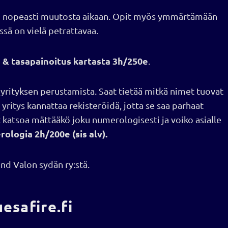
si nopeasti muutosta aikaan. Opit myös ymmärtämään
sä on vielä petrattavaa.
 & tasapainoitus kartasta
3h/250e
.
rityksen perustamista. Saat tietää mitkä nimet tuovat
yritys kannattaa rekisteröidä, jotta se saa parhaat
t katsoa mättääkö joku numerologisesti ja voiko asialle
ologia 2h/200e (sis alv).
d Valon sydän ry:stä.
esafire.fi