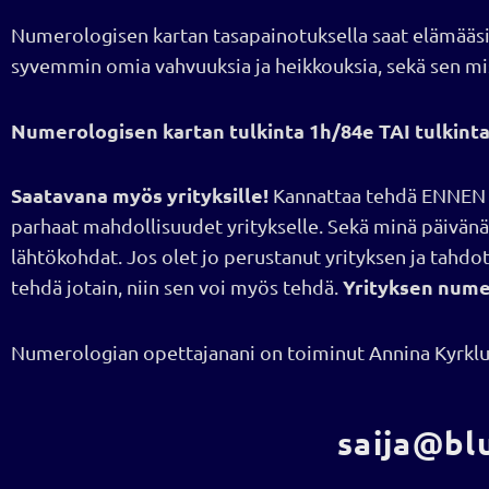
Numerologisen kartan tasapainotuksella saat elämää
syvemmin omia vahvuuksia ja heikkouksia, sekä sen mis
Numerologisen kartan tulkinta 1h/84e TAI tulkinta
Saatavana myös yrityksille!
Kannattaa tehdä ENNEN y
parhaat mahdollisuudet yritykselle. Sekä minä päivänä 
lähtökohdat. Jos olet jo perustanut yrityksen ja tahdo
Yrityksen numer
tehdä jotain, niin sen voi myös tehdä.
Numerologian opettajanani on toiminut Annina Kyrklun
saija@blu