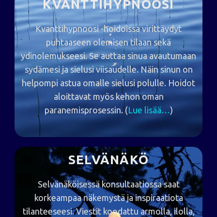
KVANTTIHYPNOOSI
Kvanttihypnoosi -hoidoissa virittäydyt
puhtaaseen olemisen tilaan sekä
ydinolemukseesi. Se auttaa sinua avautumaan
sydämesi ja sielusi viisaudelle. Näin sinun on
helpompi astua omalle sielusi polulle. Hoidot
aloittavat myös kehon oman
paranemisprosessin. (
Lue lisää…
)
SELVÄNÄKÖ
Selvänäköisessä konsultaatiossa saat
korkeampaa näkemystä ja inspiraatiota
tilanteeseesi. Viestit koodattu armolla, ilolla,