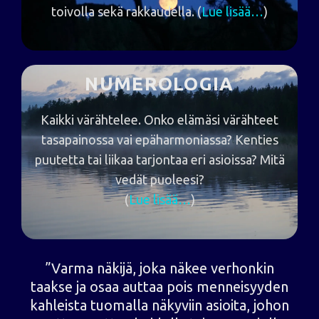
toivolla sekä rakkaudella. (
Lue lisää…
)
NUMEROLOGIA
Kaikki värähtelee. Onko elämäsi värähteet
tasapainossa vai epäharmoniassa? Kenties
puutetta tai liikaa tarjontaa eri asioissa? Mitä
vedät puoleesi?
(
Lue lisää…
)
”Varma näkijä, joka näkee verhonkin
taakse ja osaa auttaa pois menneisyyden
kahleista tuomalla näkyviin asioita, johon