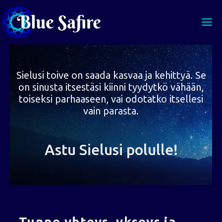
Siirry
sisältöön
Sielusi toive on saada kasvaa ja kehittyä. Se
on sinusta itsestäsi kiinni tyydytkö vähään,
toiseksi parhaaseen, vai odotatko itsellesi
vain parasta.
Astu Sielusi polulle!
Tunne yhteys, ykseys ja