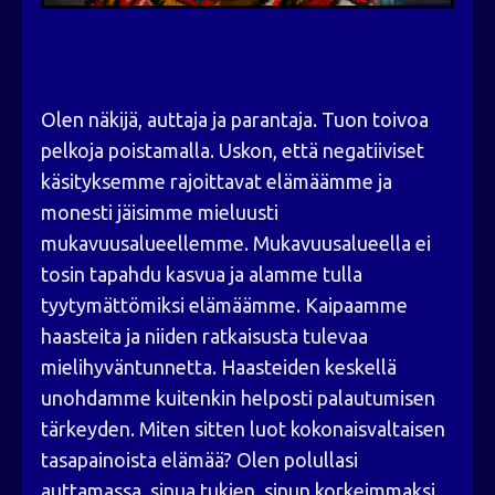
Olen näkijä, auttaja ja parantaja. Tuon toivoa
pelkoja poistamalla. Uskon, että negatiiviset
käsityksemme rajoittavat elämäämme ja
monesti jäisimme mieluusti
mukavuusalueellemme. Mukavuusalueella ei
tosin tapahdu kasvua ja alamme tulla
tyytymättömiksi elämäämme. Kaipaamme
haasteita ja niiden ratkaisusta tulevaa
mielihyväntunnetta. Haasteiden keskellä
unohdamme kuitenkin helposti palautumisen
tärkeyden. Miten sitten luot kokonaisvaltaisen
tasapainoista elämää? Olen polullasi
auttamassa, sinua tukien, sinun korkeimmaksi