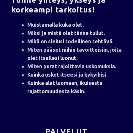
korkeampi tarkoitus!
Muistamalla kuka olet.
Miksi ja mistä olet tänne tullut.
Mikä on sielusi todellinen tehtävä.
Miten pääset niihin tavoitteisiin, joita
olet itsellesi luonut.
Miten purat rajoittavia
uskomuksia.
Kuinka uskot itseesi ja kykyihisi.
Kuinka alat luomaan, ikuisesta
rajattomuudesta käsin.
PALVELUT