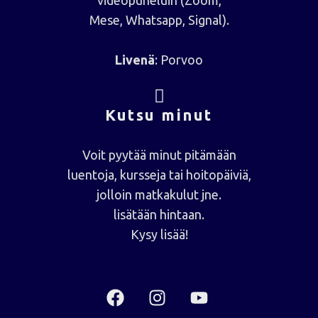
videopuheluin (Zoom,
Mese, Whatsapp, Signal).
Livenä
: Porvoo
Kutsu minut
Voit pyytää minut pitämään
luentoja, kursseja tai hoitopäiviä,
jolloin matkakulut jne.
lisätään hintaan.
Kysy lisää!