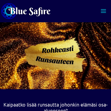
Siirry
sisältöön
Kaipaatko lisää runsautta johonkin elämäsi osa-
alueeseen?