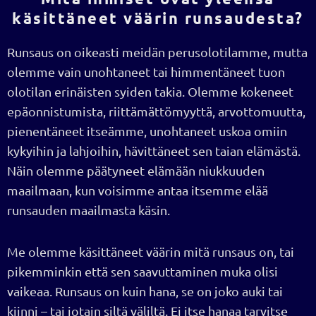
käsittäneet väärin runsaudesta?
Runsaus on oikeasti meidän perusolotilamme, mutta
olemme vain unohtaneet tai himmentäneet tuon
olotilan erinäisten syiden takia. Olemme kokeneet
epäonnistumista, riittämättömyyttä, arvottomuutta,
pienentäneet itseämme, unohtaneet uskoa omiin
kykyihin ja lahjoihin, hävittäneet sen taian elämästä.
Näin olemme päätyneet elämään niukkuuden
maailmaan, kun voisimme antaa itsemme elää
runsauden maailmasta käsin.
Me olemme käsittäneet väärin mitä runsaus on, tai
pikemminkin että sen saavuttaminen muka olisi
vaikeaa. Runsaus on kuin hana, se on joko auki tai
kiinni – tai jotain siltä väliltä. Ei itse hanaa tarvitse