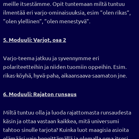
meille itsestämme. Opit tuntemaan miltä tuntuu
ilmentää eri varjo-ominaisuuksia, esim ”olen rikas”,
”olen ylellinen”, ”olen menestyvä”.
5. Moduuli: Varjot, osa 2
Varjo-teema jatkuu ja syvennymme eri
polariteetteihin ja niiden tuomiin oppeihin. Esim.
rikas-köyhä, hyvä-paha, aikaansaava-saamaton jne.
6. Moduuli: Rajaton runsaus
Miltä tuntuu olla ja luoda rajattomasta runsaudesta
käsin ja ottaa vastaan kaikkea, mitä universumi
tahtoo sinulle tarjota? Kuinka luot maagisia asioita
elämääsi vain hengittämällä ja olemalla oma itsesi.