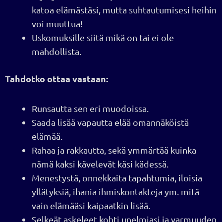
katoa elämästäsi, mutta suhtautumisesi heihin
voi muuttua!
Uskomuksille siitä mikä on tai ei ole
mahdollista.
Tahdotko ottaa vastaan:
Runsautta sen eri muodoissa.
Saada lisää vapautta elää omannäköistä
elämää.
Rahaa ja rakkautta, sekä ymmärtää kuinka
nämä kaksi kävelevät käsi kädessä.
Menestystä, onnekkaita tapahtumia, iloisia
yllätyksiä, ihania ihmiskontakteja ym. mitä
vain elämääsi kaipaatkin lisää.
Selkeät askeleet kohti unelmiasi ja varmuuden