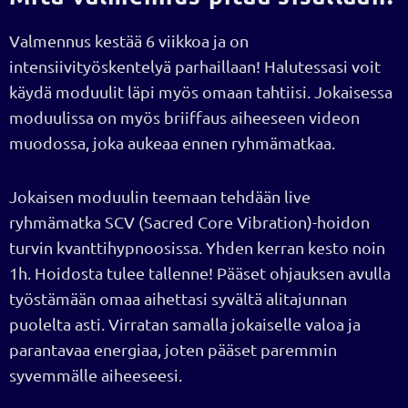
Valmennus kestää 6 viikkoa ja on
intensiivityöskentelyä parhaillaan! Halutessasi voit
käydä moduulit läpi myös omaan tahtiisi. Jokaisessa
moduulissa on myös briiffaus aiheeseen videon
muodossa, joka aukeaa ennen ryhmämatkaa.
Jokaisen moduulin teemaan tehdään live
ryhmämatka SCV (Sacred Core Vibration)-hoidon
turvin kvanttihypnoosissa. Yhden kerran kesto noin
1h. Hoidosta tulee tallenne! Pääset ohjauksen avulla
työstämään omaa aihettasi syvältä alitajunnan
puolelta asti. Virratan samalla jokaiselle valoa ja
parantavaa energiaa, joten pääset paremmin
syvemmälle aiheeseesi.