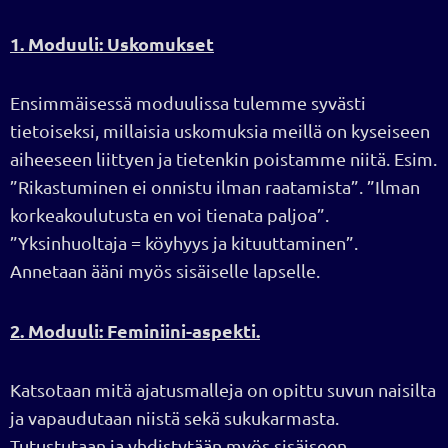
1. Moduuli: Uskomukset
Ensimmäisessä moduulissa tulemme syvästi
tietoiseksi, millaisia uskomuksia meillä on kyseiseen
aiheeseen liittyen ja tietenkin poistamme niitä. Esim.
”Rikastuminen ei onnistu ilman raatamista”. ”Ilman
korkeakoulutusta en voi tienata paljoa”.
”Yksinhuoltaja = köyhyys ja kituuttaminen”.
Annetaan ääni myös sisäiselle lapselle.
2. Moduuli: Feminiini-aspekti.
Katsotaan mitä ajatusmalleja on opittu suvun naisilta
ja vapaudutaan niistä sekä sukukarmasta.
Tutustutaan ja yhdistytään myös sisäiseen