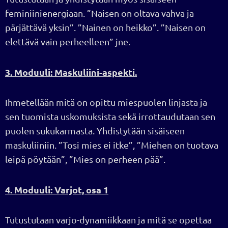
feminiinienergiaan. ”Naisen on oltava vahva ja
pärjättävä yksin”. ”Nainen on heikko”. ”Naisen on
elettävä vain perheelleen” jne.
3. Moduuli: Maskuliini-aspekti.
Ihmetellään mitä on opittu miespuolen linjasta ja
sen tuomista uskomuksista sekä irrottaudutaan sen
puolen sukukarmasta. Yhdistytään sisäiseen
maskuliiniin. ”Tosi mies ei itke”, ”Miehen on tuotava
leipä pöytään”, ”Mies on perheen pää”.
4. Moduuli: Varjot, osa 1
Tutustutaan varjo-dynamiikkaan ja mitä se opettaa