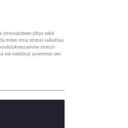
 stressipisteen ylitys sekä
tä miten oma stressi vaikuttaa
jakoulutuksessamme stressi-
hkä ole miettinyt syvemmin sen