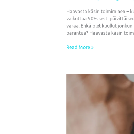
Haavasta käsin toimiminen – kui
vaikuttaa 90%:sesti päivittäis
varaa. Ehkä olet kuullut jonkun
parantua? Haavasta käsin toimi
Read More »
Sisäinen
perhe