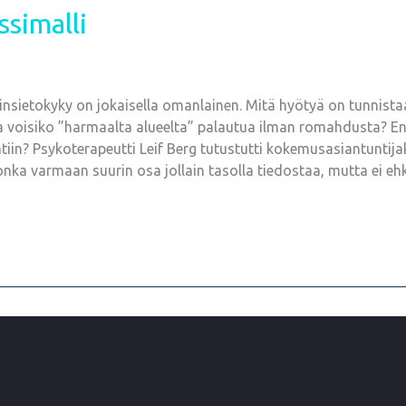
ssimalli
insietokyky on jokaisella omanlainen. Mitä hyötyä on tunnistaa
Ja voisiko ”harmaalta alueelta” palautua ilman romahdusta? En
ntiin? Psykoterapeutti Leif Berg tutustutti kokemusasiantunti
onka varmaan suurin osa jollain tasolla tiedostaa, mutta ei e