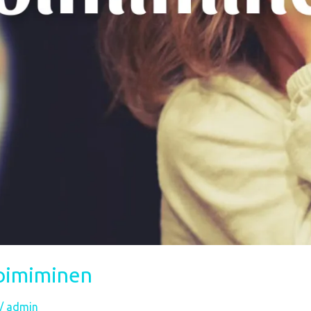
toimiminen
/
admin