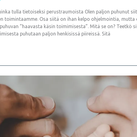
nka tulla tietoiseksi perustraumoista Olen paljon puhunut sii
een toimintaamme. Osa siitä on ihan kelpo ohjelmointia, mutta
 puhuvan ”haavasta käsin toimimisesta”. Mitä se on? Teetkö sin
misesta puhutaan paljon henkisissä piireissä. Sitä