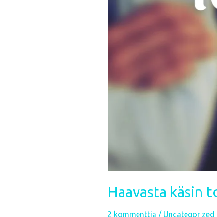
Haavasta käsin 
2 kommenttia
/
Uncategorized